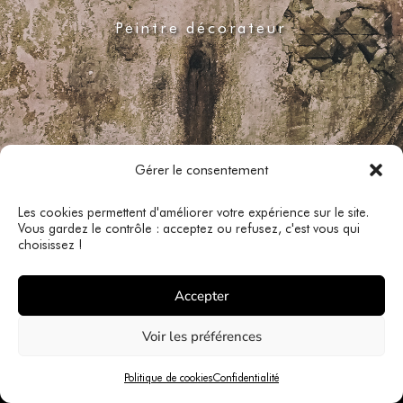
Peintre décorateur
Gérer le consentement
Les cookies permettent d'améliorer votre expérience sur le site.
Vous gardez le contrôle : acceptez ou refusez, c'est vous qui
choisissez !
Accepter
Voir les préférences
Politique de cookies
Confidentialité
© 2026
GonzaloCorrea.com
｜
Accueil
｜
Mentions légales