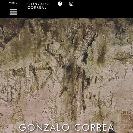
MENU
G
O
N
Z
A
L
O
C
O
R
R
E
A