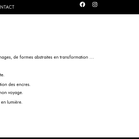
NTACT
nnages, de formes abstraites en transformation …
te.
tion des encres.
 mon voyage.
 en lumière.