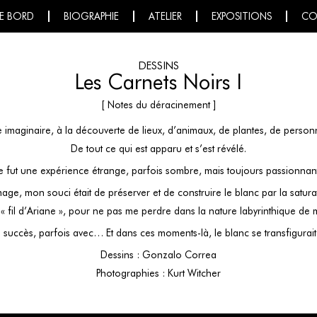
E BORD
BIOGRAPHIE
ATELIER
EXPOSITIONS
CO
DESSINS
Les Carnets Noirs I
[ Notes du déracinement ]
ge imaginaire, à la découverte de lieux, d’animaux, de plantes, de perso
De tout ce qui est apparu et s’est révélé.
 fut une expérience étrange, parfois sombre, mais toujours passionnan
ge, mon souci était de préserver et de construire le blanc par la satura
 « fil d’Ariane », pour ne pas me perdre dans la nature labyrinthique de
s succès, parfois avec… Et dans ces moments-là, le blanc se transfigurait
Dessins : Gonzalo Correa
Photographies : Kurt Witcher