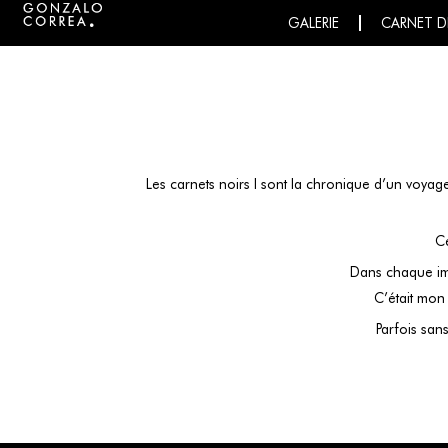
GALERIE
CARNET D
Les carnets noirs l sont la chronique d’un voya
Ce
Dans chaque ima
C’était mon
Parfois san