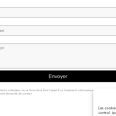
Envoyer
ations collectées via ce formulaire font l’objet d’un traitement informatique. Elles sont desti
votre demande de contact.
Las cookies
control: ¡