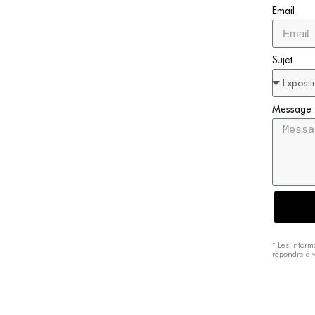
Email
Sujet
Message
* Les inform
répondre à 