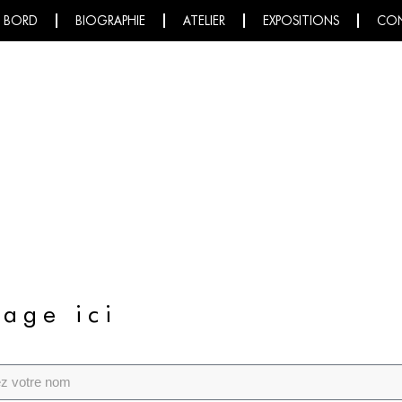
E BORD
BIOGRAPHIE
ATELIER
EXPOSITIONS
CO
sage ici