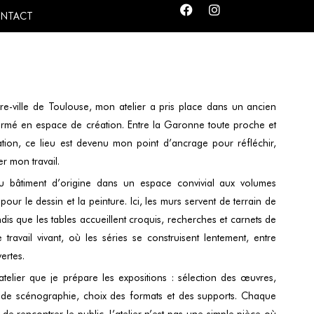
NTACT
re-ville de Toulouse, mon atelier a pris place dans un ancien
formé en espace de création. Entre la Garonne toute proche et
ation, ce lieu est devenu mon point d’ancrage pour réfléchir,
r mon travail.
du bâtiment d’origine dans un espace convivial aux volumes
our le dessin et la peinture. Ici, les murs servent de terrain de
dis que les tables accueillent croquis, recherches et carnets de
travail vivant, où les séries se construisent lentement, entre
ertes.
telier que je prépare les expositions : sélection des œuvres,
s de scénographie, choix des formats et des supports. Chaque
de rencontrer le public. L’atelier n’est pas une simple pièce où