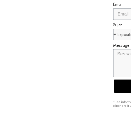
Email
Sujet
Message
* Les inform
répondre à 