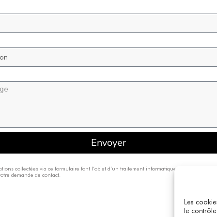
Envoyer
ations collectées via ce formulaire font l’objet d’un traitement informatique. Elles sont desti
votre demande de contact.
Les cookie
le contrôle